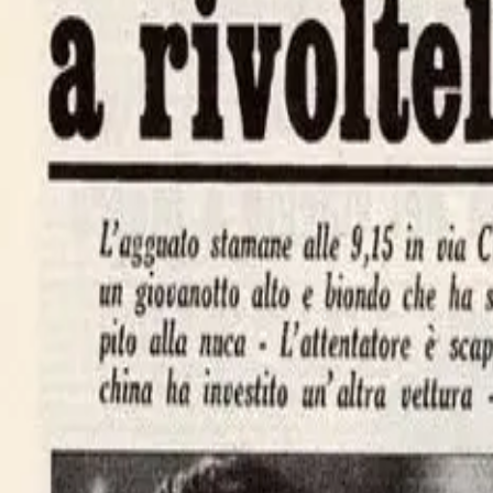
luigi calabresi
Il commissario Luigi Calabresi
17 maggio 1972, sono le 9:15 e Luigi Calabresi,commissario della poliz
sul colpo. L’uomo che ha sparato viene visto salire su di una fiat 125 