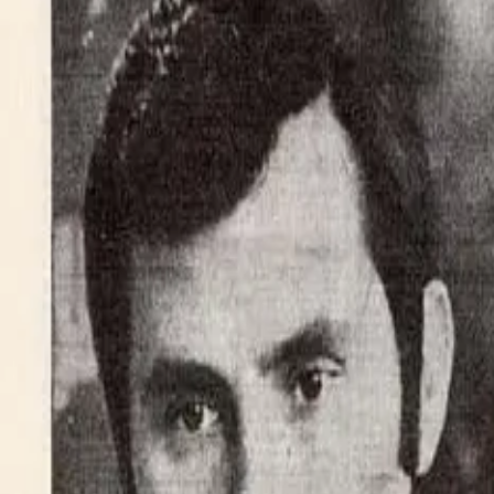
Notizie
Conflitti Globali
Bisogni
Sfruttamento
Contributi
Divise & Potere
Formazione
Antifascismo & Nuove Destre
Intersezionalità
Crisi Climatica
Traduzioni
Analisi
Approfondimenti
Editoriali
Culture