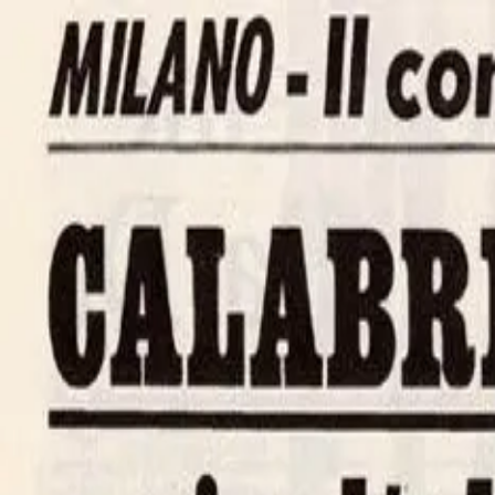
NOTIZIE
CULTURE
ANALISI
CONFLUENZA
GUERRA
STORIA
NOTIZIE
CULTURE
ANALISI
CONFLUENZA
GUERRA
STORIA