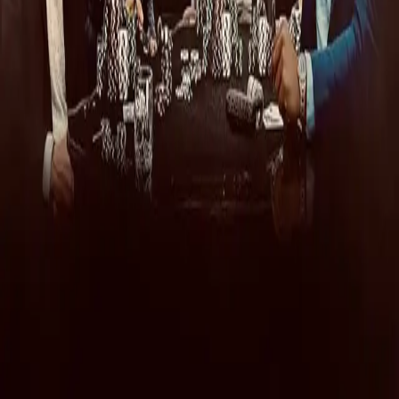
Leggiamo ancora una volta con dolore e rabbia di un episodio di
violenza avvenuto nella nostra città: stavolta una violenza agita da
tre ragazzi di 19, 21, 22 anni nei confronti di una ragazza di 13.
Notizie
Conflitti Globali
Bisogni
Sfruttamento
Contributi
Divise & Potere
Formazione
Antifascismo & Nuove Destre
Intersezionalità
Crisi Climatica
Traduzioni
Analisi
Approfondimenti
Editoriali